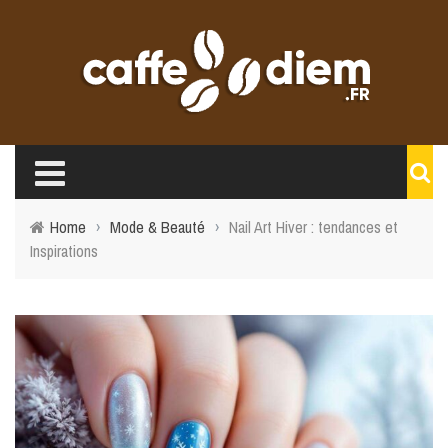
Home
›
Mode & Beauté
›
Nail Art Hiver : tendances et
Inspirations