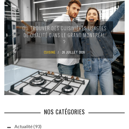
OÙ TROUVER DES CUISINIÈRES USAGÉES
DE QUALITÉ DANS LE GRAND MONTRÉAL
?
CUISINE
26 JUILLET 2026
NOS CATÉGORIES
Actualité
(93)