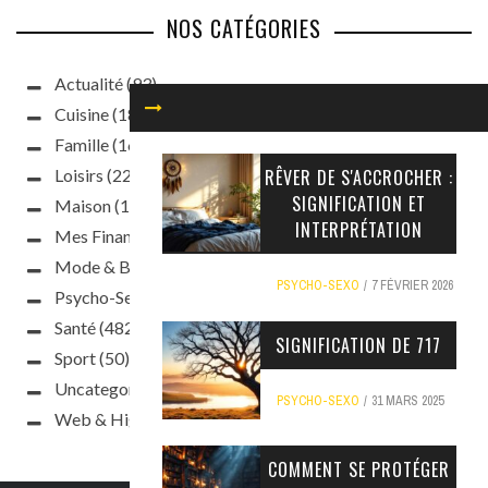
NOS CATÉGORIES
Actualité
(93)
Cuisine
(187)
Famille
(160)
RÊVER DE S'ACCROCHER :
Loisirs
(220)
SIGNIFICATION ET
Maison
(188)
INTERPRÉTATION
Mes Finances
(63)
Mode & Beauté
(397)
PSYCHO-SEXO
7 FÉVRIER 2026
Psycho-Sexo
(241)
Santé
(482)
SIGNIFICATION DE 717
Sport
(50)
Uncategorized
(10)
PSYCHO-SEXO
31 MARS 2025
Web & High Tech
(47)
COMMENT SE PROTÉGER