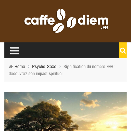
Home
›
Psycho-Sexo
›
Signification du nombre 999 :
découvrez son impact spirituel