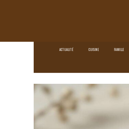
ACTUALITÉ
CUISINE
FAMILLE
Home
›
Loisirs
›
Comment reconnaître un vr