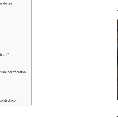
ralistes
QUELLES SONT LES 7
PROPHÉTIES DE L'APOCALYPSE
? COMPRENDRE LES
droit ?
RÉVÉLATIONS DU LIVRE DE
SAINT JEAN
 une certification
LOISIRS
15 JUILLET 2026
 contrefaçon