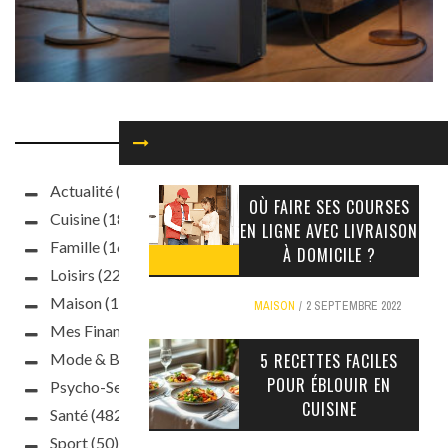
NOS CATÉGORIES
Actualité
(93)
OÙ FAIRE SES COURSES
Cuisine
(187)
EN LIGNE AVEC LIVRAISON
Famille
(160)
À DOMICILE ?
Loisirs
(220)
Maison
(188)
MAISON
2 SEPTEMBRE 2022
Mes Finances
(63)
Mode & Beauté
(397)
5 RECETTES FACILES
POUR ÉBLOUIR EN
Psycho-Sexo
(241)
CUISINE
Santé
(482)
Sport
(50)