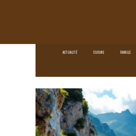
ACTUALITÉ
CUISINE
FAMILLE
Home
›
Loisirs
›
Randonnée : découvrez le S