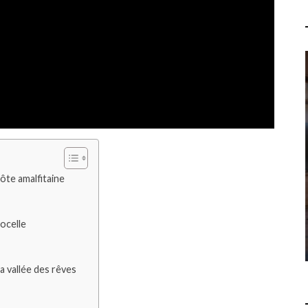
QUELLES SONT LES 7
PROPHÉTIES DE L'APOCALYPSE
? COMPRENDRE LES
RÉVÉLATIONS DU LIVRE DE
SAINT JEAN
côte amalfitaine
LOISIRS
15 JUILLET 2026
ocelle
a vallée des rêves