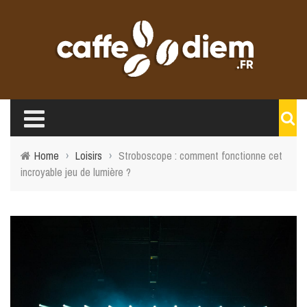
Home
›
Loisirs
›
Stroboscope : comment fonctionne cet
incroyable jeu de lumière ?