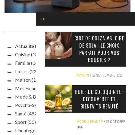
NOS CATÉGORIES
CIRE DE COLZA VS. CIRE
DE SOJA : LE CHOIX
Actualité
(93)
PARFAIT POUR VOS
Cuisine
(187)
BOUGIES ?
Famille
(160)
Loisirs
(220)
MAISON
13 SEPTEMBRE 2023
Maison
(188)
Mes Finances
(63)
HUILE DE COLOQUINTE :
Mode & Beauté
(397)
DÉCOUVERTE ET
Psycho-Sexo
(241)
BIENFAITS BEAUTÉ
Santé
(482)
Sport
(50)
MODE & BEAUTÉ
23 OCTOBRE
2025
Uncategorized
(10)