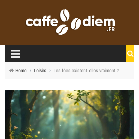
Home
›
Loisirs
›
Les fées existent-elles vraiment ?