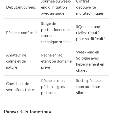
Journée ou week-
Coffret
Débutant curieux
end d'initiation
découverte
avec un guide
multitechniques
Stage de
Séjour sur une
perfectionnemen
Pêcheur confirmé
rivière réputée
t sur une
pour sa difficulté
technique précise
Week-end en
Amateur de
Pêche en lac,
Sologne avec
calme et de
étang ou domaine
hébergement en
nature
privé
chalet
Pêche en mer,
Sortie pêche au
Chercheur de
pêche de gros
thon ou séjour
sensations fortes
poissons
silure
Penser à la logistique