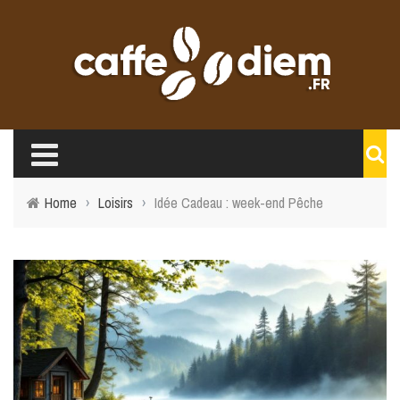
Home
›
Loisirs
›
Idée Cadeau : week-end Pêche