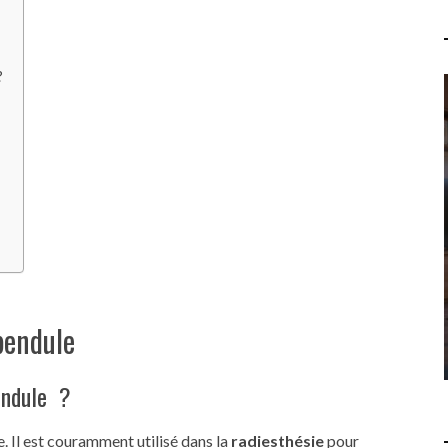
?
QUELLES SONT LES 7
PROPHÉTIES DE L'APOCALYPSE
? COMPRENDRE LES
RÉVÉLATIONS DU LIVRE DE
SAINT JEAN
LOISIRS
15 JUILLET 2026
pendule
pendule ?
. Il est couramment utilisé dans la
radiesthésie
pour