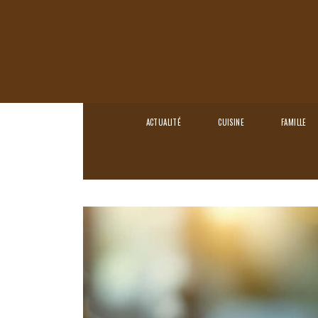
ACTUALITÉ
CUISINE
FAMILLE
Home
›
Loisirs
›
Comment choisir son pendul