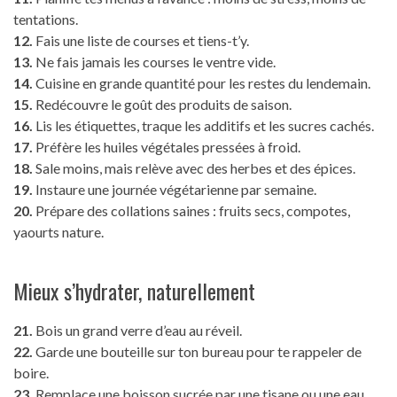
tentations.
12.
Fais une liste de courses et tiens-t’y.
13.
Ne fais jamais les courses le ventre vide.
14.
Cuisine en grande quantité pour les restes du lendemain.
15.
Redécouvre le goût des produits de saison.
16.
Lis les étiquettes, traque les additifs et les sucres cachés.
17.
Préfère les huiles végétales pressées à froid.
18.
Sale moins, mais relève avec des herbes et des épices.
19.
Instaure une journée végétarienne par semaine.
20.
Prépare des collations saines : fruits secs, compotes,
yaourts nature.
Mieux s’hydrater, naturellement
21.
Bois un grand verre d’eau au réveil.
22.
Garde une bouteille sur ton bureau pour te rappeler de
boire.
23.
Remplace une boisson sucrée par une tisane ou une eau