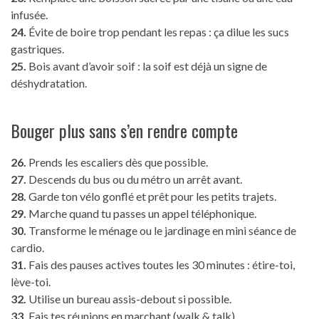
infusée.
24.
Évite de boire trop pendant les repas : ça dilue les sucs
gastriques.
25.
Bois avant d’avoir soif : la soif est déjà un signe de
déshydratation.
Bouger plus sans s’en rendre compte
26.
Prends les escaliers dès que possible.
27.
Descends du bus ou du métro un arrêt avant.
28.
Garde ton vélo gonflé et prêt pour les petits trajets.
29.
Marche quand tu passes un appel téléphonique.
30.
Transforme le ménage ou le jardinage en mini séance de
cardio.
31.
Fais des pauses actives toutes les 30 minutes : étire-toi,
lève-toi.
32.
Utilise un bureau assis-debout si possible.
33.
Fais tes réunions en marchant (walk & talk).