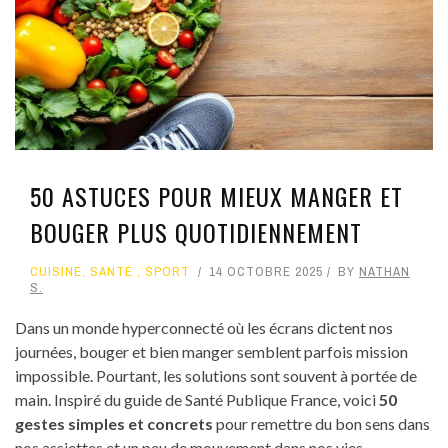
50 ASTUCES POUR MIEUX MANGER ET
BOUGER PLUS QUOTIDIENNEMENT
CUISINE
,
SANTÉ
,
SPORT
14 OCTOBRE 2025
BY
NATHAN
S.
Dans un monde hyperconnecté où les écrans dictent nos
journées, bouger et bien manger semblent parfois mission
impossible. Pourtant, les solutions sont souvent à portée de
main. Inspiré du guide de Santé Publique France, voici
50
gestes simples et concrets
pour remettre du bon sens dans
nos assiettes et un peu de mouvement dans nos vies.