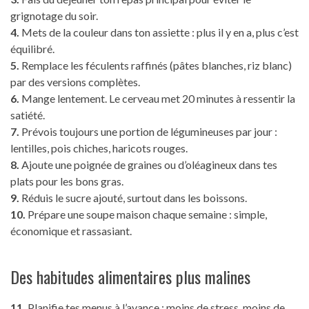
grignotage du soir.
4.
Mets de la couleur dans ton assiette : plus il y en a, plus c’est
équilibré.
5.
Remplace les féculents raffinés (pâtes blanches, riz blanc)
par des versions complètes.
6.
Mange lentement. Le cerveau met 20 minutes à ressentir la
satiété.
7.
Prévois toujours une portion de légumineuses par jour :
lentilles, pois chiches, haricots rouges.
8.
Ajoute une poignée de graines ou d’oléagineux dans tes
plats pour les bons gras.
9.
Réduis le sucre ajouté, surtout dans les boissons.
10.
Prépare une soupe maison chaque semaine : simple,
économique et rassasiant.
Des habitudes alimentaires plus malines
11.
Planifie tes menus à l’avance : moins de stress, moins de