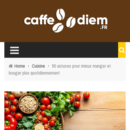
Home
›
Cuisine
›
50 astuces pour mieux manger et
bouger plus quotidiennement