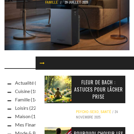
FAMILLE
29 JUILLET 2026
NOS CATÉGORIES
FLEUR DE BACH :
Actualité
(93)
ASTUCES POUR LÂCHER
Cuisine
(187)
PRISE
Famille
(160)
Loisirs
(220)
PSYCHO-SEXO
,
SANTÉ
24
Maison
(188)
NOVEMBRE 2025
Mes Finances
(63)
Mode & Beauté
(397)
POURQUOI CHOISIR LES