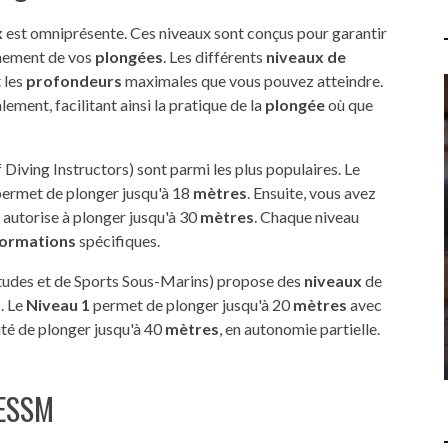
x
est omniprésente. Ces niveaux sont conçus pour garantir
inement de vos
plongées
. Les différents
niveaux de
 les
profondeurs
maximales que vous pouvez atteindre.
ment, facilitant ainsi la pratique de la
plongée
où que
QUELLES SONT LES 7
Diving Instructors) sont parmi les plus populaires. Le
PROPHÉTIES DE L'APOCALYPSE
 permet de plonger jusqu'à 18
mètres
. Ensuite, vous avez
? COMPRENDRE LES
s autorise à plonger jusqu'à 30
mètres
. Chaque niveau
RÉVÉLATIONS DU LIVRE DE
ormations
spécifiques.
SAINT JEAN
tudes et de Sports Sous-Marins) propose des
niveaux
de
LOISIRS
15 JUILLET 2026
. Le
Niveau 1
permet de plonger jusqu'à 20
mètres
avec
ité de plonger jusqu'à 40
mètres
, en autonomie partielle.
FESSM