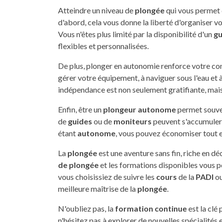
Atteindre un niveau de
plongée
qui vous permet 
d'abord, cela vous donne la liberté d'organiser 
Vous n'êtes plus limité par la disponibilité d'un
gu
flexibles et personnalisées.
De plus, plonger en autonomie renforce votre co
gérer votre équipement, à naviguer sous l'eau et
indépendance est non seulement gratifiante, mai
Enfin, être un
plongeur
autonome
permet souven
de
guides
ou de
moniteurs
peuvent s'accumuler 
étant
autonome
, vous pouvez économiser tout e
La
plongée
est une aventure sans fin, riche en d
de plongée
et les formations disponibles vous p
vous choisissiez de suivre les
cours
de la
PADI
ou
meilleure maîtrise de la
plongée
.
N'oubliez pas, la
formation continue
est la clé
n'hésitez pas à explorer de nouvelles spécialités 