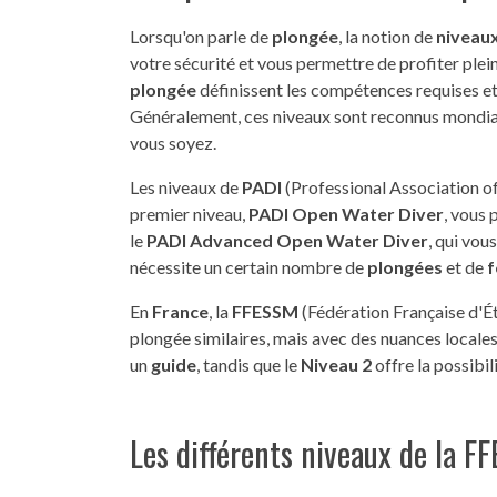
Lorsqu'on parle de
plongée
, la notion de
niveau
votre sécurité et vous permettre de profiter ple
plongée
définissent les compétences requises et
Généralement, ces niveaux sont reconnus mondiale
vous soyez.
Les niveaux de
PADI
(Professional Association of 
premier niveau,
PADI Open Water Diver
, vous
le
PADI Advanced Open Water Diver
, qui vou
nécessite un certain nombre de
plongées
et de
f
En
France
, la
FFESSM
(Fédération Française d'É
plongée similaires, mais avec des nuances locales
un
guide
, tandis que le
Niveau 2
offre la possibil
Les différents niveaux de la F