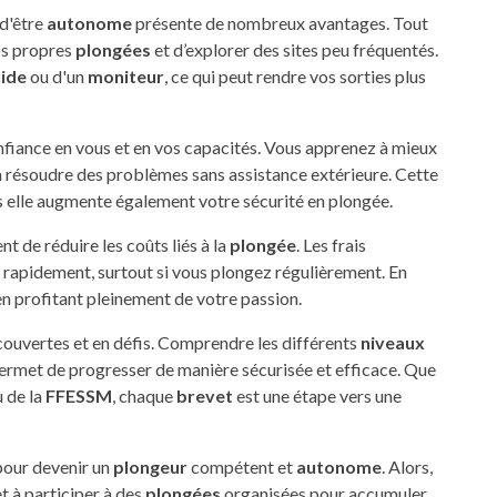
d'être
autonome
présente de nombreux avantages. Tout
vos propres
plongées
et d’explorer des sites peu fréquentés.
ide
ou d'un
moniteur
, ce qui peut rendre vos sorties plus
nfiance en vous et en vos capacités. Vous apprenez à mieux
 à résoudre des problèmes sans assistance extérieure. Cette
s elle augmente également votre sécurité en plongée.
t de réduire les coûts liés à la
plongée
. Les frais
rapidement, surtout si vous plongez régulièrement. En
n profitant pleinement de votre passion.
écouvertes et en défis. Comprendre les différents
niveaux
ermet de progresser de manière sécurisée et efficace. Que
 de la
FFESSM
, chaque
brevet
est une étape vers une
 pour devenir un
plongeur
compétent et
autonome
. Alors,
et à participer à des
plongées
organisées pour accumuler