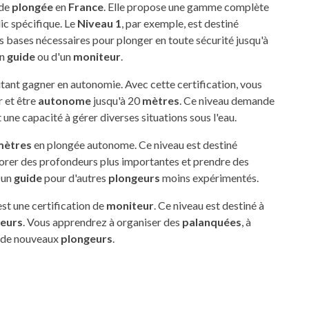
 de
plongée
en
France
. Elle propose une gamme complète
ic spécifique. Le
Niveau 1
, par exemple, est destiné
s bases nécessaires pour plonger en toute sécurité jusqu'à
un
guide
ou d'un
moniteur
.
tant gagner en autonomie. Avec cette certification, vous
 et être
autonome
jusqu'à 20
mètres
. Ce niveau demande
 une capacité à gérer diverses situations sous l'eau.
mètres
en plongée autonome. Ce niveau est destiné
orer des profondeurs plus importantes et prendre des
 un
guide
pour d'autres
plongeurs
moins expérimentés.
 est une certification de
moniteur
. Ce niveau est destiné à
eurs
. Vous apprendrez à organiser des
palanquées
, à
r de nouveaux
plongeurs
.