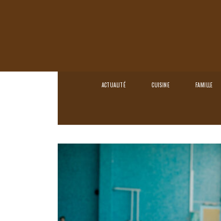
ACTUALITÉ
CUISINE
FAMILLE
Home
›
Sport
›
Les niveaux de plongée