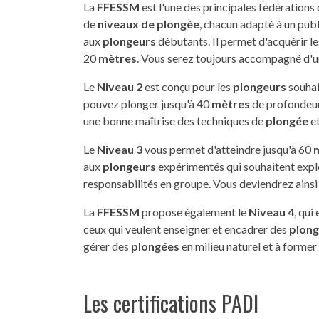
La
FFESSM
est l'une des principales fédérations
de
niveaux de plongée
, chacun adapté à un publ
aux
plongeurs
débutants. Il permet d'acquérir le
20
mètres
. Vous serez toujours accompagné d'
Le
Niveau 2
est conçu pour les
plongeurs
souhai
pouvez plonger jusqu'à 40
mètres
de profondeur
une bonne maîtrise des techniques de
plongée
et
Le
Niveau 3
vous permet d'atteindre jusqu'à 60
aux
plongeurs
expérimentés qui souhaitent expl
responsabilités en groupe. Vous deviendrez ainsi
La
FFESSM
propose également le
Niveau 4
, qui
ceux qui veulent enseigner et encadrer des
plong
gérer des
plongées
en milieu naturel et à forme
Les certifications PADI