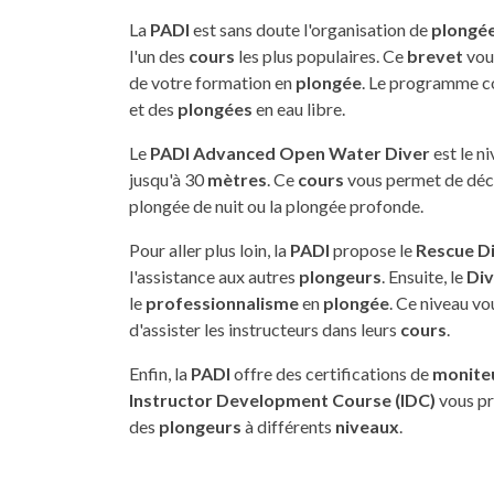
La
PADI
est sans doute l'organisation de
plongé
l'un des
cours
les plus populaires. Ce
brevet
vou
de votre formation en
plongée
. Le programme co
et des
plongées
en eau libre.
Le
PADI Advanced Open Water Diver
est le n
jusqu'à 30
mètres
. Ce
cours
vous permet de déco
plongée de nuit ou la plongée profonde.
Pour aller plus loin, la
PADI
propose le
Rescue D
l'assistance aux autres
plongeurs
. Ensuite, le
Di
le
professionnalisme
en
plongée
. Ce niveau v
d'assister les instructeurs dans leurs
cours
.
Enfin, la
PADI
offre des certifications de
monite
Instructor Development Course (IDC)
vous pr
des
plongeurs
à différents
niveaux
.