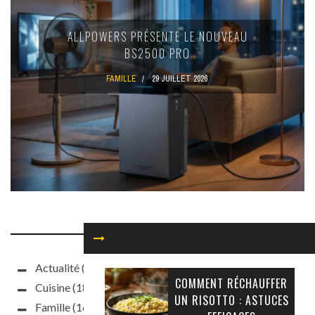
ALLPOWERS PRÉSENTE LE NOUVEAU
BS2500 PRO
FAMILLE
29 JUILLET 2026
NOS CATÉGORIES
Actualité
(93)
COMMENT RÉCHAUFFER
Cuisine
(187)
UN RISOTTO : ASTUCES
Famille
(160)