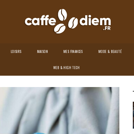
LOISIRS
MAISON
MES FINANCES
MODE & BEAUTÉ
de naturel contre la colère ?
WEB & HIGH TECH