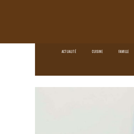
ACTUALITÉ
CUISINE
FAMILLE
Home
›
Santé
›
Bracelet en pierre : un remè