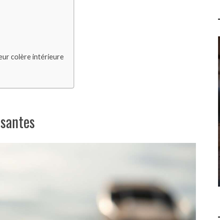
ur colère intérieure
QUELLES SONT LES 7
PROPHÉTIES DE L'APOCALYPSE
? COMPRENDRE LES
RÉVÉLATIONS DU LIVRE DE
isantes
SAINT JEAN
LOISIRS
15 JUILLET 2026