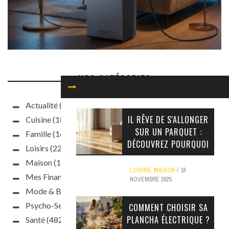
NOS CATÉGORIES
Actualité
(93)
IL RÊVE DE S'ALLONGER
Cuisine
(187)
SUR UN PARQUET :
Famille
(160)
DÉCOUVREZ POURQUOI
Loisirs
(220)
Maison
(188)
LOISIRS
,
MAISON
18
Mes Finances
(63)
NOVEMBRE 2025
Mode & Beauté
(397)
Psycho-Sexo
(241)
COMMENT CHOISIR SA
PLANCHA ÉLECTRIQUE ?
Santé
(482)