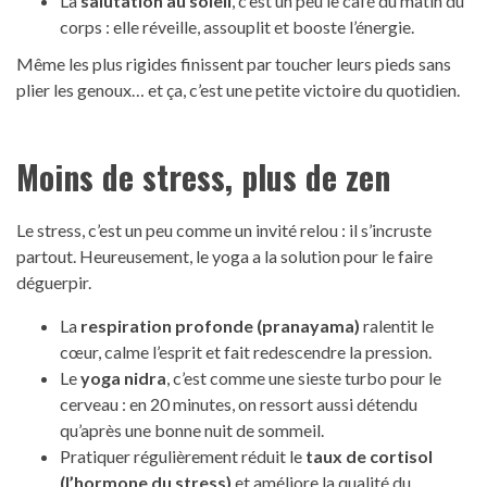
La
salutation au soleil
, c’est un peu le café du matin du
corps : elle réveille, assouplit et booste l’énergie.
Même les plus rigides finissent par toucher leurs pieds sans
plier les genoux… et ça, c’est une petite victoire du quotidien.
Moins de stress, plus de zen
Le stress, c’est un peu comme un invité relou : il s’incruste
partout. Heureusement, le yoga a la solution pour le faire
déguerpir.
La
respiration profonde (pranayama)
ralentit le
cœur, calme l’esprit et fait redescendre la pression.
Le
yoga nidra
, c’est comme une sieste turbo pour le
cerveau : en 20 minutes, on ressort aussi détendu
qu’après une bonne nuit de sommeil.
Pratiquer régulièrement réduit le
taux de cortisol
(l’hormone du stress)
et améliore la qualité du