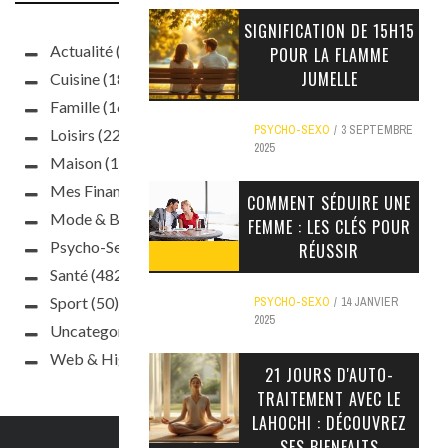
SIGNIFICATION DE 15H15
Actualité
(93)
POUR LA FLAMME
JUMELLE
Cuisine
(187)
Famille
(160)
PSYCHO-SEXO
3 SEPTEMBRE
Loisirs
(220)
2025
Maison
(188)
Mes Finances
(63)
COMMENT SÉDUIRE UNE
Mode & Beauté
(397)
FEMME : LES CLÉS POUR
Psycho-Sexo
(241)
RÉUSSIR
Santé
(482)
Sport
(50)
PSYCHO-SEXO
14 JANVIER
2025
Uncategorized
(10)
Web & High Tech
(47)
21 JOURS D'AUTO-
TRAITEMENT AVEC LE
LAHOCHI : DÉCOUVREZ
SES BIENFAITS