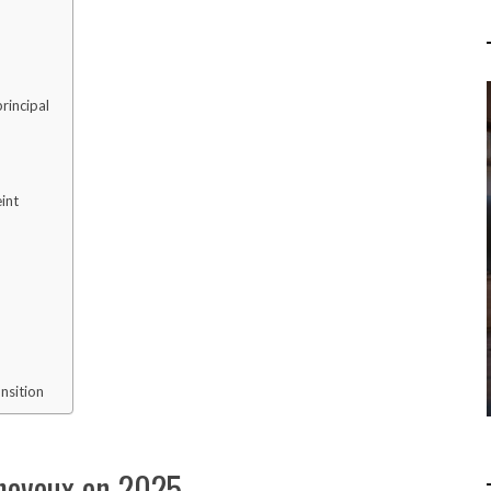
rincipal
QUELLES SONT LES 7
PROPHÉTIES DE L'APOCALYPSE
int
? COMPRENDRE LES
RÉVÉLATIONS DU LIVRE DE
SAINT JEAN
LOISIRS
15 JUILLET 2026
ansition
cheveux en 2025