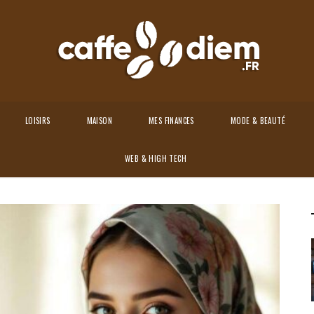
LOISIRS
MAISON
MES FINANCES
MODE & BEAUTÉ
 astuces et styles à adopter
WEB & HIGH TECH