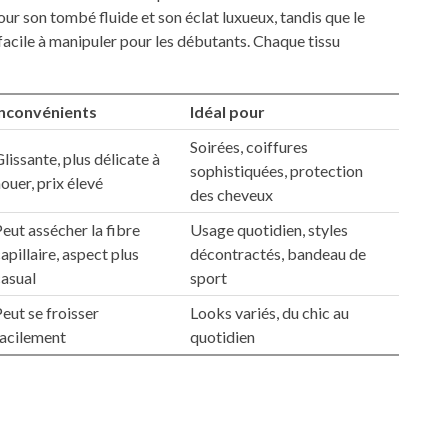
pour son tombé fluide et son éclat luxueux, tandis que le
facile à manipuler pour les débutants. Chaque tissu
Inconvénients
Idéal pour
Soirées, coiffures
lissante, plus délicate à
sophistiquées, protection
ouer, prix élevé
des cheveux
eut assécher la fibre
Usage quotidien, styles
apillaire, aspect plus
décontractés, bandeau de
casual
sport
eut se froisser
Looks variés, du chic au
facilement
quotidien