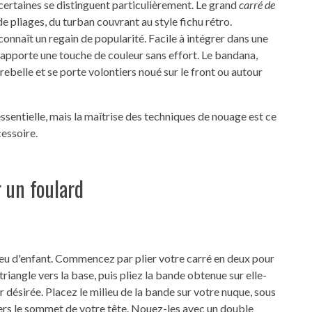
 certaines se distinguent particulièrement. Le grand
carré de
 pliages, du turban couvrant au style fichu rétro.
 connaît un regain de popularité. Facile à intégrer dans une
l apporte une touche de couleur sans effort. Le bandana,
rebelle et se porte volontiers noué sur le front ou autour
sentielle, mais la maîtrise des techniques de nouage est ce
essoire.
 un foulard
e
jeu d'enfant. Commencez par plier votre carré en deux pour
triangle vers la base, puis pliez la bande obtenue sur elle-
 désirée. Placez le milieu de la bande sur votre nuque, sous
ers le sommet de votre tête. Nouez-les avec un double