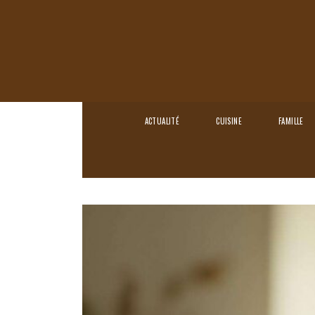
ACTUALITÉ
CUISINE
FAMILLE
Home
›
Mode & Beauté
›
Foulard cheveux :