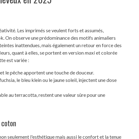
éativité. Les imprimés se veulent forts et assumés,
ook. On observe une prédominance des motifs animaliers
 teintes inattendues, mais également un retour en force des
eurs, quant à elles, se portent en version
maxi
et colorée
te est variée :
u et le pêche apportent une touche de douceur.
fuchsia, le bleu klein ou le jaune soleil, injectent une dose
able au terracotta, restent une valeur sûre pour une
t coton
e non seulement l'esthétique mais aussi le confort et la tenue