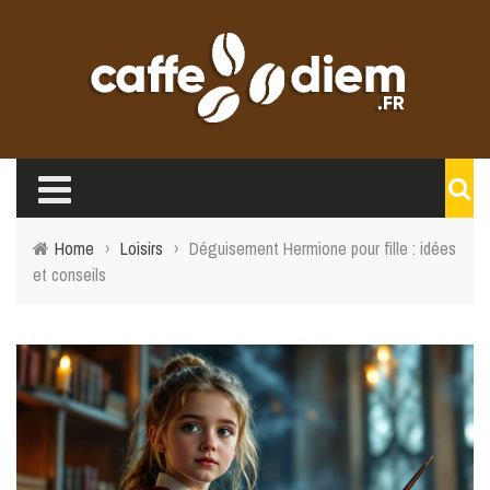
Home
›
Loisirs
›
Déguisement Hermione pour fille : idées
et conseils