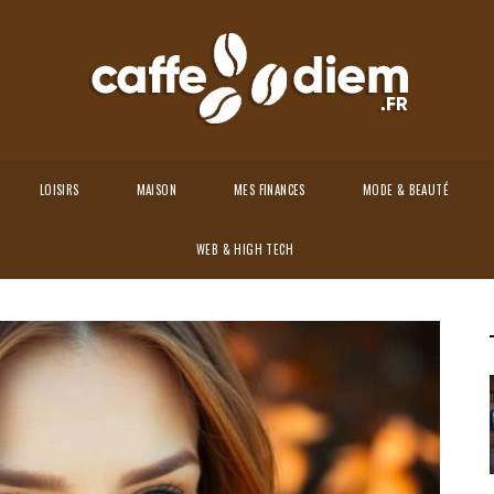
LOISIRS
MAISON
MES FINANCES
MODE & BEAUTÉ
ux Auburn : conseils et Astuces
WEB & HIGH TECH