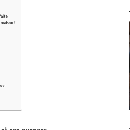
aite
n maison ?
QUELLES SONT LES 7
PROPHÉTIES DE L'APOCALYPSE
? COMPRENDRE LES
RÉVÉLATIONS DU LIVRE DE
SAINT JEAN
LOISIRS
15 JUILLET 2026
nce