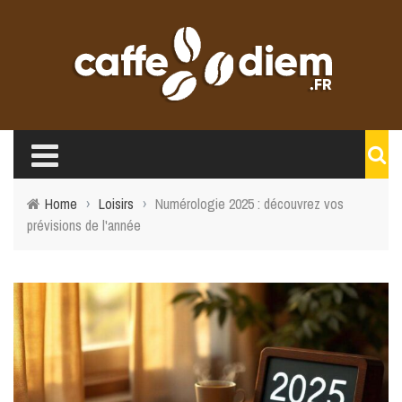
Home
›
Loisirs
›
Numérologie 2025 : découvrez vos
prévisions de l'année