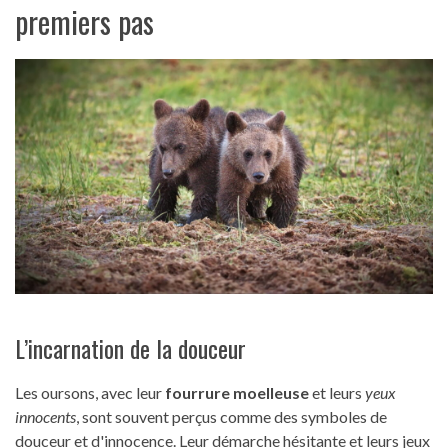
premiers pas
L’incarnation de la douceur
Les oursons, avec leur
fourrure moelleuse
et leurs
yeux
innocents
, sont souvent perçus comme des symboles de
douceur et d'innocence. Leur démarche hésitante et leurs jeux