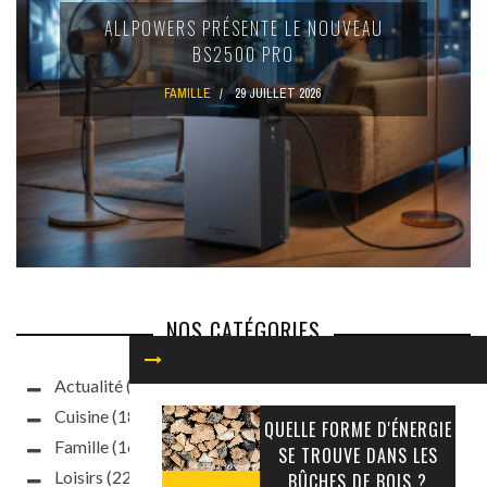
OÙ TROUVER DES CUISINIÈRES USAGÉES
DE QUALITÉ DANS LE GRAND MONTRÉAL
?
CUISINE
26 JUILLET 2026
NOS CATÉGORIES
Actualité
(93)
Cuisine
(187)
QUELLE FORME D'ÉNERGIE
Famille
(160)
SE TROUVE DANS LES
Loisirs
(220)
BÛCHES DE BOIS ?