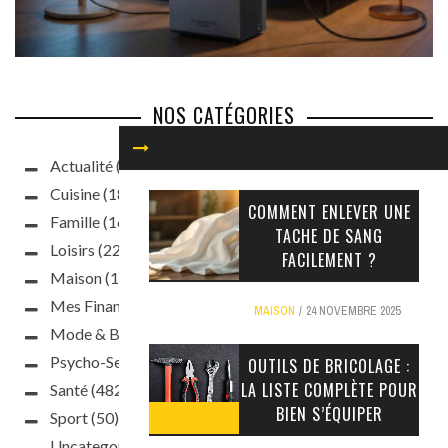
NOS CATÉGORIES
Actualité
(93)
Cuisine
(187)
COMMENT ENLEVER UNE
Famille
(160)
TACHE DE SANG
Loisirs
(220)
FACILEMENT ?
Maison
(188)
Mes Finances
(63)
MAISON
24 NOVEMBRE 2025
Mode & Beauté
(397)
Psycho-Sexo
(241)
OUTILS DE BRICOLAGE :
LA LISTE COMPLÈTE POUR
Santé
(482)
BIEN S’ÉQUIPER
Sport
(50)
Uncategorized
(10)