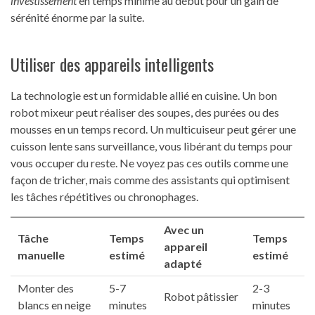
investissement
en temps minime au début pour un gain de
sérénité énorme par la suite.
Utiliser des appareils intelligents
La technologie est un formidable allié en cuisine. Un bon
robot mixeur peut réaliser des soupes, des purées ou des
mousses en un temps record. Un multicuiseur peut gérer une
cuisson lente sans surveillance, vous libérant du temps pour
vous occuper du reste. Ne voyez pas ces outils comme une
façon de tricher, mais comme des assistants qui optimisent
les tâches répétitives ou chronophages.
Avec un
Tâche
Temps
Temps
appareil
manuelle
estimé
estimé
adapté
Monter des
5-7
2-3
Robot pâtissier
blancs en neige
minutes
minutes