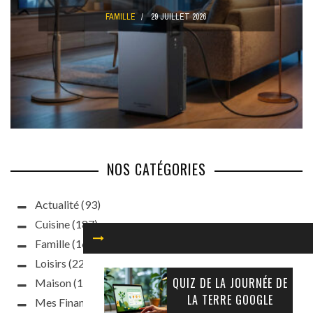
FAMILLE
29 JUILLET 2026
NOS CATÉGORIES
Actualité
(93)
Cuisine
(187)
Famille
(160)
Loisirs
(220)
QUIZ DE LA JOURNÉE DE
Maison
(188)
LA TERRE GOOGLE
Mes Finances
(63)