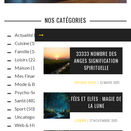
NOS CATÉGORIES
Actualité
(93)
Cuisine
(187)
Famille
(160)
33333 NOMBRE DES
Loisirs
(220)
ANGES SIGNIFICATION
SPIRITUELLE
Maison
(188)
Mes Finances
(63)
PSYCHO-SEXO
31 MARS 2025
Mode & Beauté
(397)
Psycho-Sexo
(241)
FÉES ET ELFES : MAGIE DE
Santé
(482)
LA LUNE
Sport
(50)
Uncategorized
(10)
LOISIRS
27 NOVEMBRE 2025
Web & High Tech
(47)